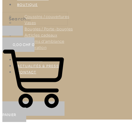
BOUTIQUE
Coussins / couvertures
Vases
Bougies / Porte-bougies
Articles cadeaux
Parfums d’ambiance
0,00
CHF
0
Décoration
RÉFÉRENCES
ACTUALITÉS & PRESSE
CONTACT
PANIER