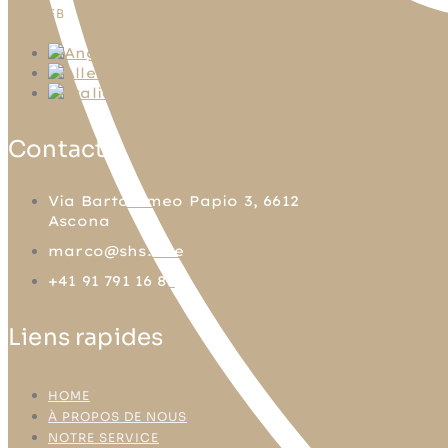
FB
TW
LN
IG
Contact
Via Bartolomeo Papio 3, 6612
Ascona
marco@shs.one
+41 91 791 16 81
Liens rapides
HOME
À PROPOS DE NOUS
NOTRE SERVICE