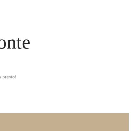
onte
à presto!