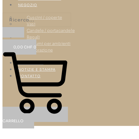
NEGOZIO
Cuscini / coperte
Vasi
Candele / portacandele
Regali
Profumi per ambienti
0,00
CHF
0
Decorazione
RIFERIMENTI
NOTIZIE E STAMPA
CONTATTO
CARRELLO