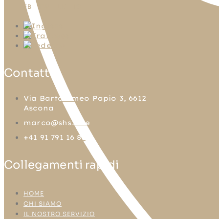
FB
TW
LN
IG
Contatto
Via Bartolomeo Papio 3, 6612
Ascona
marco@shs.one
+41 91 791 16 81
Collegamenti rapidi
HOME
CHI SIAMO
IL NOSTRO SERVIZIO