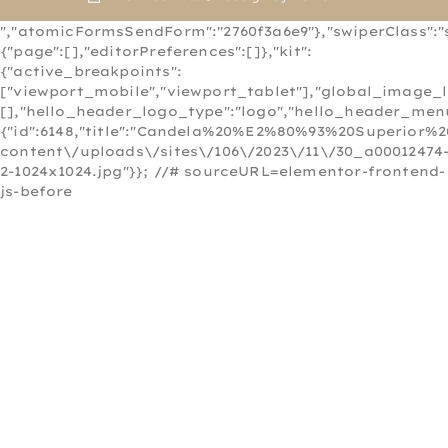
","atomicFormsSendForm":"2760f3a6e9"},"swiperClass":"s
{"page":[],"editorPreferences":[]},"kit":
{"active_breakpoints":
["viewport_mobile","viewport_tablet"],"global_image_
[],"hello_header_logo_type":"logo","hello_header_menu
{"id":6148,"title":"Candela%20%E2%80%93%20Superior%2
content\/uploads\/sites\/106\/2023\/11\/30_a00012474
2-1024x1024.jpg"}}; //# sourceURL=elementor-frontend-
js-before