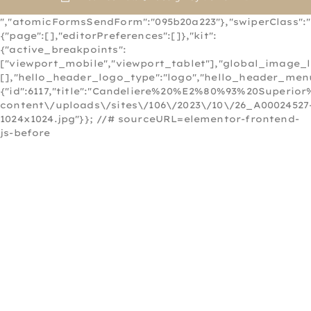
","atomicFormsSendForm":"095b20a223"},"swiperClass":"s
{"page":[],"editorPreferences":[]},"kit":
{"active_breakpoints":
["viewport_mobile","viewport_tablet"],"global_image_
[],"hello_header_logo_type":"logo","hello_header_menu
{"id":6117,"title":"Candeliere%20%E2%80%93%20Superio
content\/uploads\/sites\/106\/2023\/10\/26_A00024527
1024x1024.jpg"}}; //# sourceURL=elementor-frontend-
js-before