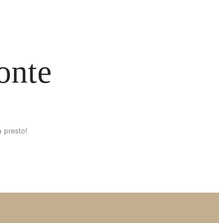
onte
à presto!