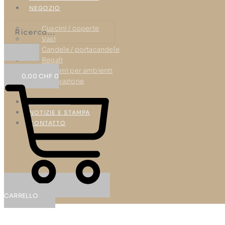
NEGOZIO
Cuscini / coperte
Vasi
Candele / portacandele
Regali
Profumi per ambienti
0,00
CHF
0
Decorazione
RIFERIMENTI
NOTIZIE E STAMPA
CONTATTO
CARRELLO