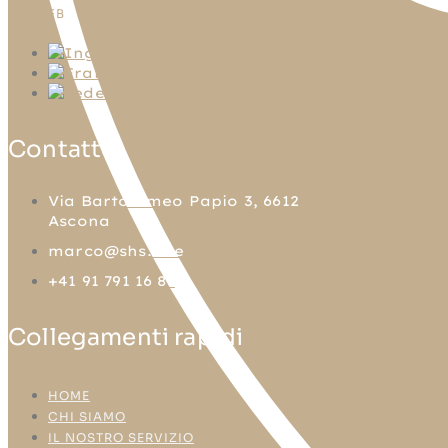
FB
TW
LN
IG
Contatto
Via Bartolomeo Papio 3, 6612
Ascona
marco@shs.one
+41 91 791 16 81
Collegamenti rapidi
HOME
CHI SIAMO
IL NOSTRO SERVIZIO