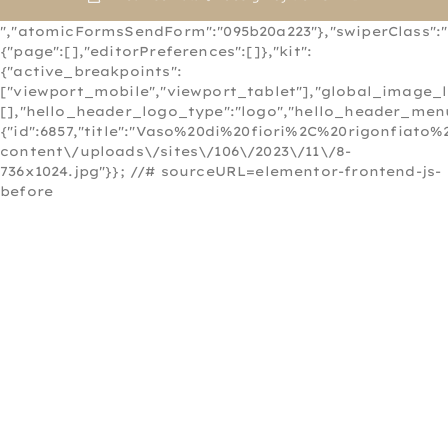
","atomicFormsSendForm":"095b20a223"},"swiperClass":"s
{"page":[],"editorPreferences":[]},"kit":
{"active_breakpoints":
["viewport_mobile","viewport_tablet"],"global_image_
[],"hello_header_logo_type":"logo","hello_header_menu
{"id":6857,"title":"Vaso%20di%20fiori%2C%20rigonfiat
content\/uploads\/sites\/106\/2023\/11\/8-
736x1024.jpg"}}; //# sourceURL=elementor-frontend-js-
before