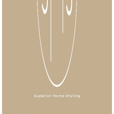
Superior Home Styling
FB
TW
LN
IG