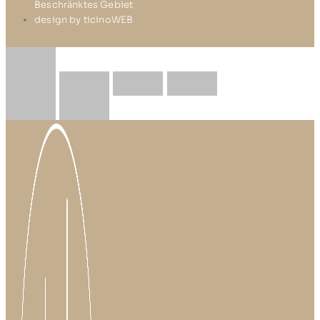
Beschränktes Gebiet
design by ticinoWEB
Zum
Inhalt
springen