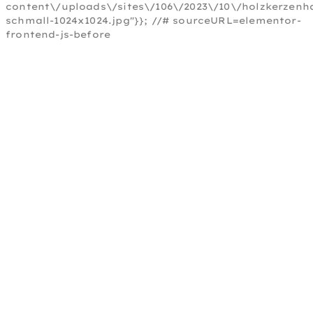
content\/uploads\/sites\/106\/2023\/10\/holzkerzenha
schmall-1024x1024.jpg"}}; //# sourceURL=elementor-
frontend-js-before