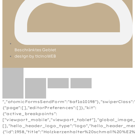
Beschränktes Gebiet
design by ticinoWEB
","atomicFormsSendForm":"6af1a10198"},"swiperClass":"
{"page":[],"editorPreferences":[]},"kit":
{"active_breakpoints":
["viewport_mobile","viewport_tablet"],"global_image_
[],"hello_header_logo_type":"logo","hello_header_menu
{"id":1958,"title":"Holzkerzenhalter%20schmall%20%E