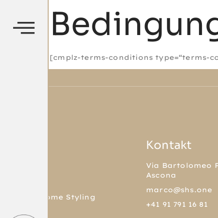
Bedingung
[cmplz-terms-conditions type=“terms-co
Kontakt
Via Bartolomeo P
Ascona
marco@shs.one
Superior Home Styling
+41 91 791 16 81