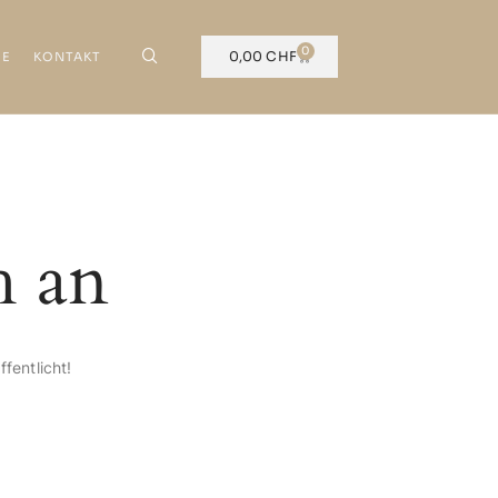
0
0,00
CHF
SE
KONTAKT
h an
fentlicht!