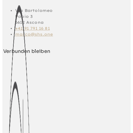
Via Bartolomeo
Papio 3
6612 Ascona
+41 91 791 16 81
marco@shs.one
Verbunden bleiben