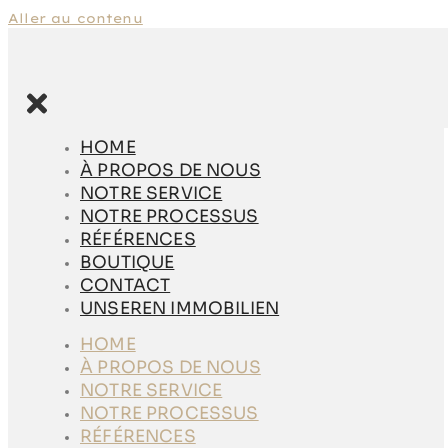
Aller au contenu
HOME
À PROPOS DE
HOME
NOUS
À PROPOS DE NOUS
NOTRE SERVICE
NOTRE SERVICE
NOTRE
NOTRE PROCESSUS
PROCESSUS
RÉFÉRENCES
RÉFÉRENCES
BOUTIQUE
BOUTIQUE
CONTACT
CONTACT
UNSEREN IMMOBILIEN
UNSEREN
HOME
IMMOBILIEN
À PROPOS DE NOUS
HOME
NOTRE SERVICE
À PROPOS DE
NOTRE PROCESSUS
NOUS
RÉFÉRENCES