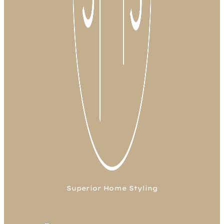
Superior Home Styling
FB
TW
LN
IG