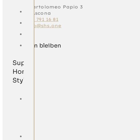
Via Bartolomeo Papio 3
6612 Ascona
+41 91 791 16 81
marco@shs.one
Verbunden bleiben
Superior
Home
Styling
Via
Bartolomeo
Papio
3
6612
Ascona
+41