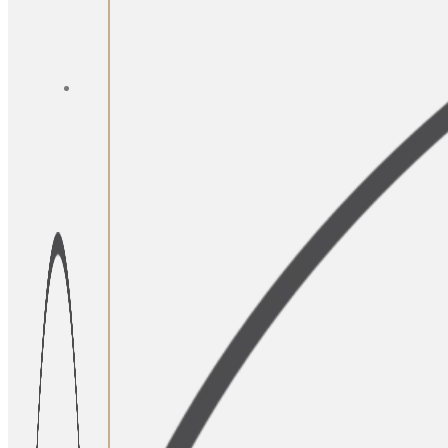
91
791
16
81
marco@shs.one