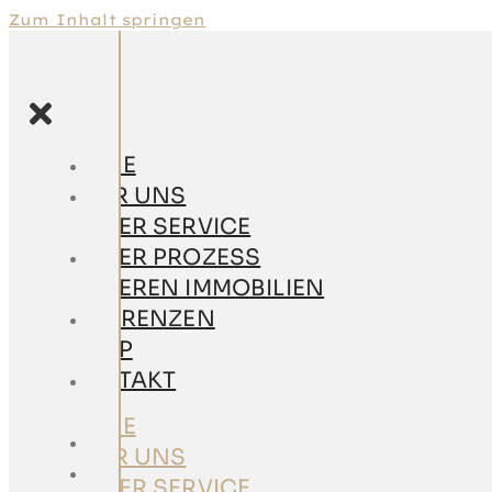
Zum Inhalt springen
HOME
HOME
ÜBER UNS
ÜBER
UNSER SERVICE
UNS
UNSER PROZESS
UNSER
UNSEREN IMMOBILIEN
SERVICE
REFERENZEN
UNSER
SHOP
PROZESS
KONTAKT
UNSEREN
IMMOBILIEN
HOME
REFERENZEN
ÜBER UNS
SHOP
UNSER SERVICE