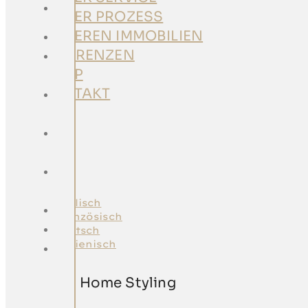
KONTAKT
UNSER PROZESS
UNSEREN IMMOBILIEN
HOME
REFERENZEN
ÜBER
SHOP
UNS
KONTAKT
UNSER
SERVICE
UNSER
PROZESS
UNSEREN
IMMOBILIEN
REFERENZEN
SHOP
KONTAKT
Superior Home Styling